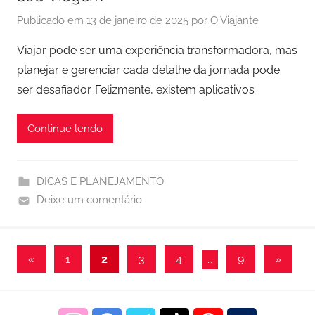
Publicado em
13 de janeiro de 2025
por
O Viajante
Viajar pode ser uma experiência transformadora, mas
planejar e gerenciar cada detalhe da jornada pode
ser desafiador. Felizmente, existem aplicativos
Continue lendo
DICAS E PLANEJAMENTO
Deixe um comentário
Paginação
Post
Post
«
1
2
3
4
…
9
»
anterior
seguint
de
posts