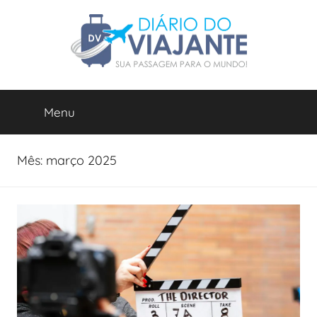
Pular
para
o
conteúdo
Diário
Blog
de
Menu
do
Viagens
e
Roteiros.
Viajante
Mês:
março 2025