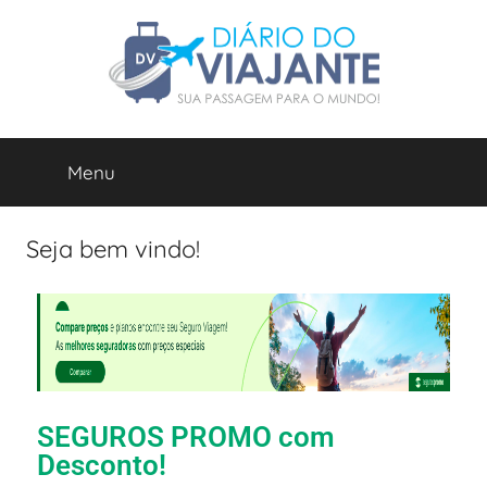
Diário
Blog
de
Menu
do
Viagens
e
Roteiros.
Viajante
Seja bem vindo!
SEGUROS PROMO com
Desconto!