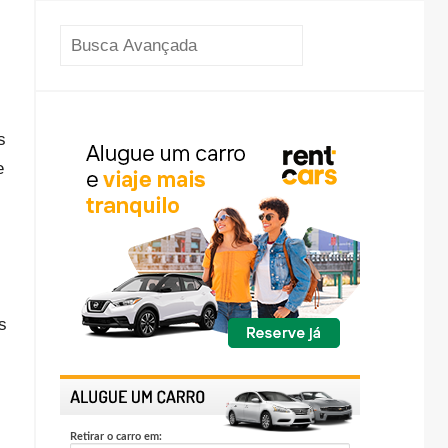
PESQUISAR
s
e
s