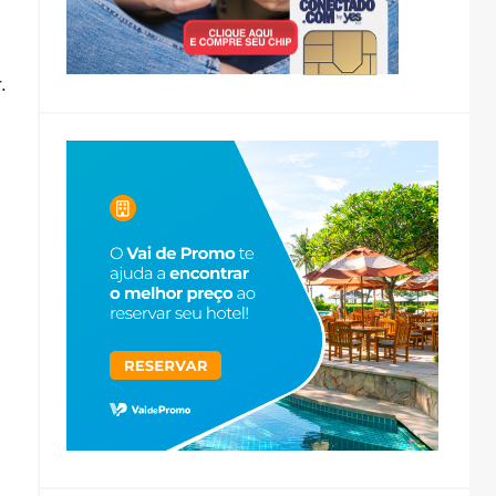
.
,
.